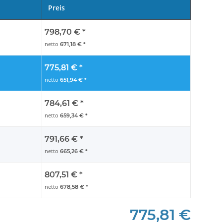
Preis
798,70 €
*
netto
671,18 €
*
775,81 €
*
netto
651,94 €
*
784,61 €
*
netto
659,34 €
*
791,66 €
*
netto
665,26 €
*
807,51 €
*
netto
678,58 €
*
775,81 €