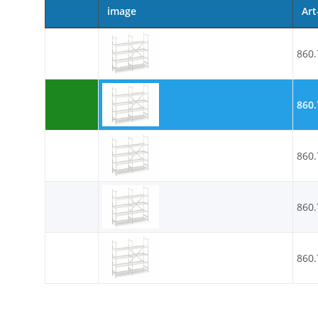
image
Art
860.
860.
860.
860.
860.