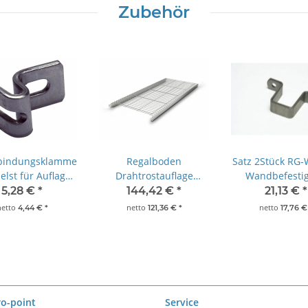
Zubehör
bindungsklammer
Regalboden
Satz 2Stück RG
elst für Auflage
Drahtrostauflage
Wandbefesti
Drahtrost
Edelstahl N5 BxT in
Norm 5 für Roh
5,28 €
*
144,42 €
*
21,13 €
*
mm(1400 x 300)
25 mm Edels
netto
netto
netto
4,44 €
*
121,36 €
*
17,76 
ro-point
Service