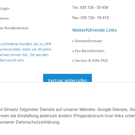
Tel.: 035 726 - 50 458
-Login
Fax.: 035 726 - 50 410
ieren
nes Kundenkontos
Weiterführende Links
Kontaktformular
zufriedene Kunden, bis zu 28%
arkenartikel, mehr als 30 Jahre
Fax-Bestellschein
d wie immer fair. Sie werden
errascht sein.
Service & Hilfe FAQ
Vertrag widerrufen
ät und Service seit 1991 .::. Tel.: +49 (0) 35 726 / 50 458 .::. E-Mail:
info@gastro-po
den Einsatz folgender Dienste auf unserer Website: Google Dienste, G
nen die Einstellung jederzeit ändern (Fingerabdruck-Icon links unten
 unserer
Datenschutzerklärung
.