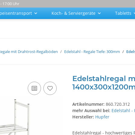
 - 17:00 Uhr
peisentransport
Koch- & Serviergeräte
Tabletts
 Regale mit Drahtrost-Regalböden
Edelstahl - Regale Tiefe: 300mm
Edel
Edelstahlregal m
1400x300x1200
Artikelnummer:
860.720.312
mehr Auswahl bei:
Edelstahl -
Hersteller:
Hupfer
Edelstahlregal - hochwertiges 