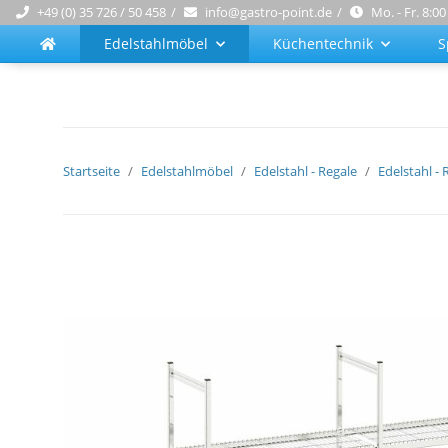
+49 (0) 35 726 / 50 458
info@gastro-point.de
Mo. - Fr. 8:00
Edelstahlmöbel
Küchentechnik
S
Startseite
Edelstahlmöbel
Edelstahl - Regale
Edelstahl -