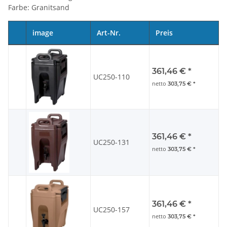
Farbe: Granitsand
image
Art-Nr.
Preis
361,46 €
*
UC250-110
netto
303,75 €
*
361,46 €
*
UC250-131
netto
303,75 €
*
361,46 €
*
UC250-157
netto
303,75 €
*