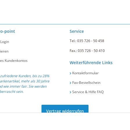
ro-point
Service
Tel.: 035 726 - 50 458
-Login
Fax.: 035 726 - 50 410
ieren
nes Kundenkontos
Weiterführende Links
Kontaktformular
zufriedene Kunden, bis zu 28%
arkenartikel, mehr als 30 Jahre
Fax-Bestellschein
d wie immer fair. Sie werden
errascht sein.
Service & Hilfe FAQ
Vertrag widerrufen
ät und Service seit 1991 .::. Tel.: +49 (0) 35 726 / 50 458 .::. E-Mail:
info@gastro-po