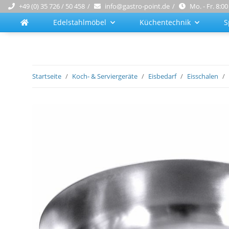
+49 (0) 35 726 / 50 458
info@gastro-point.de
Mo. - Fr. 8:00
Edelstahlmöbel
Küchentechnik
S
Startseite
Koch- & Serviergeräte
Eisbedarf
Eisschalen