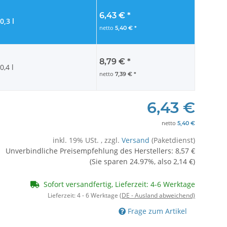
6,43 €
*
0,3 l
netto
5,40 €
*
8,79 €
*
0,4 l
netto
7,39 €
*
6,43 €
netto
5,40 €
inkl. 19% USt. , zzgl.
Versand
(Paketdienst)
Unverbindliche Preisempfehlung des Herstellers
:
8,57 €
(Sie sparen
24.97%
, also
2,14 €
)
Sofort versandfertig, Lieferzeit: 4-6 Werktage
Lieferzeit:
4 - 6 Werktage
(DE - Ausland abweichend)
Frage zum Artikel