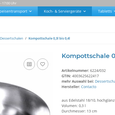
 - 17:00 Uhr
peisentransport
Koch- & Serviergeräte
Tabletts
Dessertschalen
Kompottschale 0,3l bis 0,4l
Kompottschale 0,
Artikelnummer:
6224/032
GTIN:
4003625622417
mehr Auswahl bei:
Dessertsch
Hersteller:
Contacto
aus Edelstahl 18/10, hochglän
Volumen: 0,3 l
Durchmesser: 13 cm