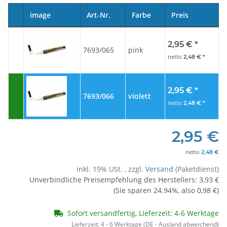
image
Art-Nr.
Farbe
Preis
2,95 €
*
7693/065
pink
netto
2,48 €
*
2,95 €
*
7693/066
violett
netto
2,48 €
*
2,95 €
netto
2,48 €
inkl. 19% USt. , zzgl.
Versand
(Paketdienst)
Unverbindliche Preisempfehlung des Herstellers
:
3,93 €
(Sie sparen
24.94%
, also
0,98 €
)
Sofort versandfertig, Lieferzeit: 4-6 Werktage
Lieferzeit:
4 - 6 Werktage
(DE - Ausland abweichend)