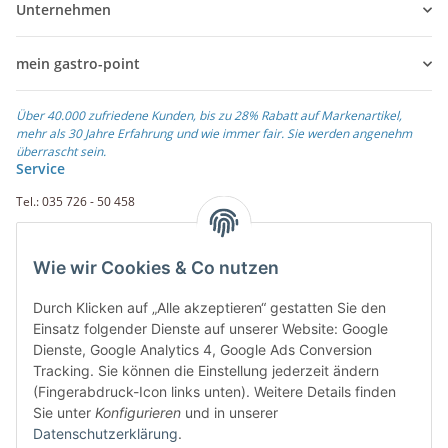
Unternehmen
mein gastro-point
Über 40.000 zufriedene Kunden, bis zu 28% Rabatt auf Markenartikel,
mehr als 30 Jahre Erfahrung und wie immer fair. Sie werden angenehm
überrascht sein.
Service
Tel.: 035 726 - 50 458
Fax.: 035 726 - 50 410
Wie wir Cookies & Co nutzen
Weiterführende Links
Durch Klicken auf „Alle akzeptieren“ gestatten Sie den
Zahlungsarten
Einsatz folgender Dienste auf unserer Website: Google
Dienste, Google Analytics 4, Google Ads Conversion
Rechnung
Tracking. Sie können die Einstellung jederzeit ändern
PayPal
(Fingerabdruck-Icon links unten). Weitere Details finden
Amazon Payment
Sie unter
Konfigurieren
und in unserer
Vorkasse
Datenschutzerklärung
.