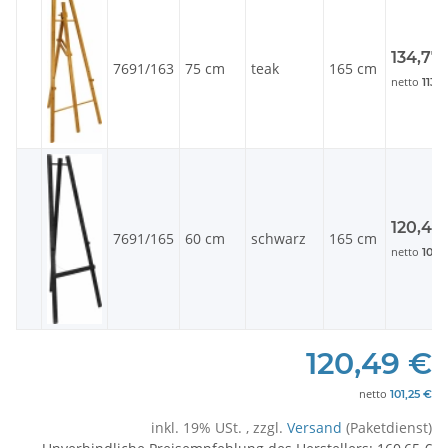
134,77
7691/163
75 cm
teak
165 cm
netto
113,
120,49
7691/165
60 cm
schwarz
165 cm
netto
101,
120,49 €
netto
101,25 €
inkl. 19% USt. , zzgl.
Versand
(Paketdienst)