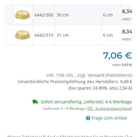
8,34 
6442/300
30 cm
6 cm
netto
7,0
8,34 
6442/310
31 cm
6 cm
netto
7,0
7,06 €
netto
5,93 €
inkl. 19% USt. , zzgl.
Versand
(Paketdienst)
Unverbindliche Preisempfehlung des Herstellers
:
9,40 €
(Sie sparen
24.89%
, also
2,34 €
)
Sofort versandfertig, Lieferzeit: 4-6 Werktage
Lieferzeit:
4 - 6 Werktage
(DE - Ausland abweichend)
Frage zum Artikel
Weitere Zahlarten (z.B. Kauf auf Rechnung) finden Sie im Warenkorb / Zur