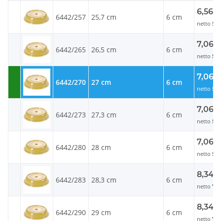
6,56 
6442/257
25,7 cm
6 cm
netto
5,5
7,06 
6442/265
26,5 cm
6 cm
netto
5,
7,06 
6442/270
27 cm
6 cm
netto
5,
7,06 
6442/273
27,3 cm
6 cm
netto
5,
7,06 
6442/280
28 cm
6 cm
netto
5,
8,34 
6442/283
28,3 cm
6 cm
netto
7,0
8,34 
6442/290
29 cm
6 cm
netto
7,0