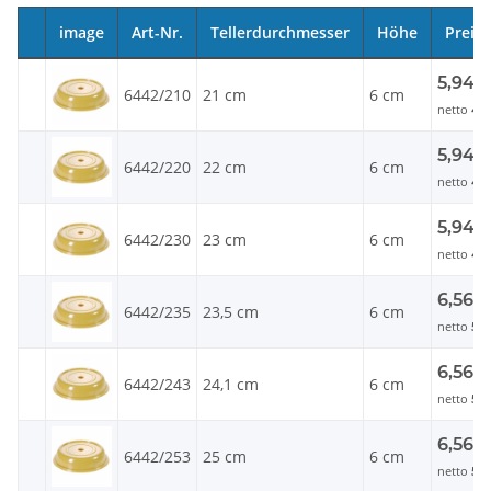
image
Art-Nr.
Tellerdurchmesser
Höhe
Preis
5,94 
6442/210
21 cm
6 cm
netto
4,
5,94 
6442/220
22 cm
6 cm
netto
4,
5,94 
6442/230
23 cm
6 cm
netto
4,
6,56 
6442/235
23,5 cm
6 cm
netto
5,5
6,56 
6442/243
24,1 cm
6 cm
netto
5,5
6,56 
6442/253
25 cm
6 cm
netto
5,5