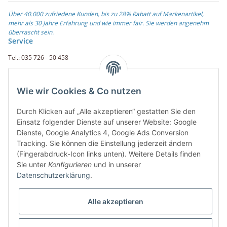
Über 40.000 zufriedene Kunden, bis zu 28% Rabatt auf Markenartikel,
mehr als 30 Jahre Erfahrung und wie immer fair. Sie werden angenehm
überrascht sein.
Service
Tel.: 035 726 - 50 458
Fax.: 035 726 - 50 410
Wie wir Cookies & Co nutzen
Weiterführende Links
Durch Klicken auf „Alle akzeptieren“ gestatten Sie den
Zahlungsarten
Einsatz folgender Dienste auf unserer Website: Google
Dienste, Google Analytics 4, Google Ads Conversion
Rechnung
Tracking. Sie können die Einstellung jederzeit ändern
PayPal
(Fingerabdruck-Icon links unten). Weitere Details finden
Amazon Payment
Sie unter
Konfigurieren
und in unserer
Vorkasse
Datenschutzerklärung
.
Überweisung
Alle akzeptieren
Übersicht der Zahlarten