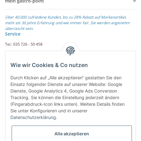
mein gastro-point
Über 40.000 zufriedene Kunden, bis zu 28% Rabatt auf Markenartikel,
mehr als 30 Jahre Erfahrung und wie immer fair. Sie werden angenehm
überrascht sein.
Service
Tel.: 035 726 - 50 458
Fax.: 035 726 - 50 410
Wie wir Cookies & Co nutzen
Weiterführende Links
Durch Klicken auf „Alle akzeptieren“ gestatten Sie den
Zahlungsarten
Einsatz folgender Dienste auf unserer Website: Google
Dienste, Google Analytics 4, Google Ads Conversion
Rechnung
Tracking. Sie können die Einstellung jederzeit ändern
PayPal
(Fingerabdruck-Icon links unten). Weitere Details finden
Amazon Payment
Sie unter
Konfigurieren
und in unserer
Vorkasse
Datenschutzerklärung
.
Überweisung
Alle akzeptieren
Übersicht der Zahlarten