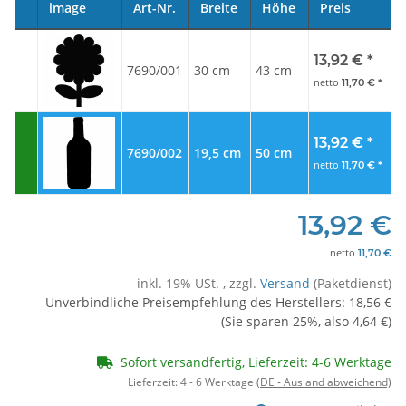
image
Art-Nr.
Breite
Höhe
Preis
13,92 €
*
7690/001
30 cm
43 cm
netto
11,70 €
*
13,92 €
*
7690/002
19,5 cm
50 cm
netto
11,70 €
*
13,92 €
netto
11,70 €
inkl. 19% USt. , zzgl.
Versand
(Paketdienst)
Unverbindliche Preisempfehlung des Herstellers
:
18,56 €
(Sie sparen
25%
, also
4,64 €
)
Sofort versandfertig, Lieferzeit: 4-6 Werktage
Lieferzeit:
4 - 6 Werktage
(DE - Ausland abweichend)