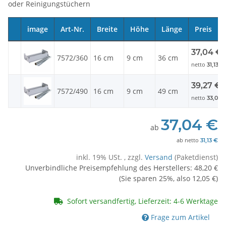
oder Reinigungstüchern
image
Art-Nr.
Breite
Höhe
Länge
Preis
37,04 €
7572/360
16 cm
9 cm
36 cm
netto
31,13 €
39,27 €
7572/490
16 cm
9 cm
49 cm
netto
33,00 
37,04 €
ab
ab
netto
31,13 €
inkl. 19% USt. , zzgl.
Versand
(Paketdienst)
Unverbindliche Preisempfehlung des Herstellers
:
48,20 €
(Sie sparen
25%
, also
12,05 €
)
Sofort versandfertig, Lieferzeit: 4-6 Werktage
Frage zum Artikel