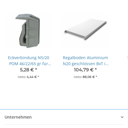
Eckverbindung N5/20
Regalboden Aluminium
POM 46/22/65 gr für
N20 geschlossen BxT in
Blechrost- und
mm(1500 x 400)
Wan
5,28 €
*
104,79 €
*
geschlossene Auflagen
12
netto
netto
4,44 €
*
88,06 €
*
Unternehmen