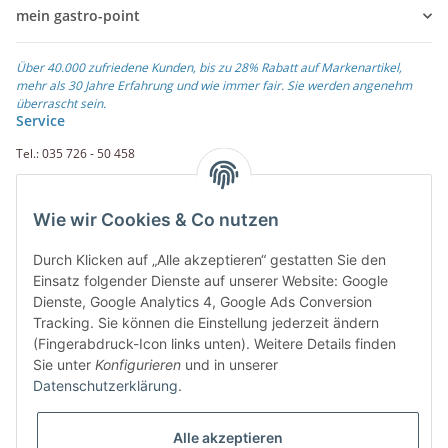
mein gastro-point
Über 40.000 zufriedene Kunden, bis zu 28% Rabatt auf Markenartikel,
mehr als 30 Jahre Erfahrung und wie immer fair. Sie werden angenehm
überrascht sein.
Service
Tel.: 035 726 - 50 458
Fax.: 035 726 - 50 410
Wie wir Cookies & Co nutzen
Weiterführende Links
Durch Klicken auf „Alle akzeptieren“ gestatten Sie den
Zahlungsarten
Einsatz folgender Dienste auf unserer Website: Google
Dienste, Google Analytics 4, Google Ads Conversion
Rechnung
Tracking. Sie können die Einstellung jederzeit ändern
PayPal
(Fingerabdruck-Icon links unten). Weitere Details finden
Amazon Payment
Sie unter
Konfigurieren
und in unserer
Vorkasse
Datenschutzerklärung
.
Überweisung
Alle akzeptieren