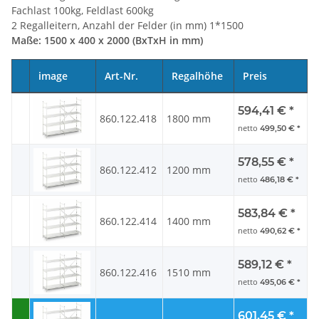
Fachlast 100kg, Feldlast 600kg
2 Regalleitern, Anzahl der Felder (in mm) 1*1500
Maße: 1500 x 400 x 2000 (BxTxH in mm)
image
Art-Nr.
Regalhöhe
Preis
594,41 €
*
860.122.418
1800 mm
netto
499,50 €
*
578,55 €
*
860.122.412
1200 mm
netto
486,18 €
*
583,84 €
*
860.122.414
1400 mm
netto
490,62 €
*
589,12 €
*
860.122.416
1510 mm
netto
495,06 €
*
601,45 €
*