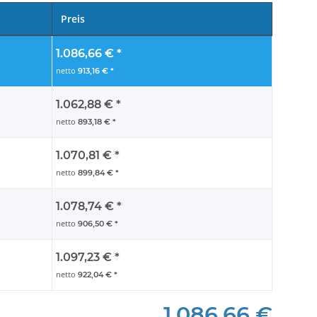
Preis
1.086,66 €
*
netto
913,16 €
*
1.062,88 €
*
netto
893,18 €
*
1.070,81 €
*
netto
899,84 €
*
1.078,74 €
*
netto
906,50 €
*
1.097,23 €
*
netto
922,04 €
*
1.086,66 €