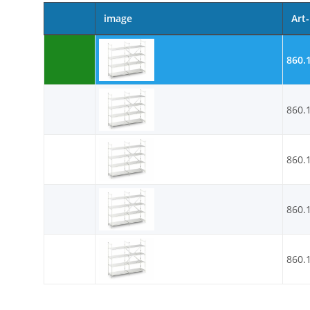
image
Art-
860.
860.
860.
860.
860.