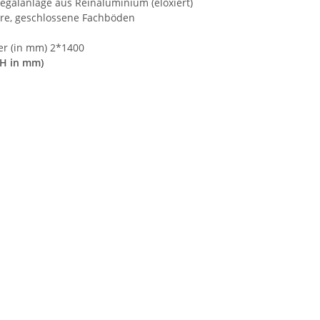
galanlage aus Reinaluminium (eloxiert)
are, geschlossene Fachböden
der (in mm) 2*1400
xH in mm)