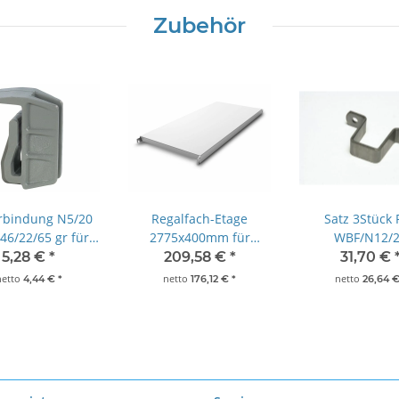
Zubehör
rbindung N5/20
Regalfach-Etage
Satz 3Stück 
6/22/65 gr für
2775x400mm für
WBF/N12/
echrost- und
Aluminium-Regal mit
Wandbefesti
5,28 €
*
209,58 €
*
31,70 €
ossene Auflagen
geschlossenen
Norm 12/20 fü
netto
netto
netto
4,44 €
*
176,12 €
*
26,64 
Regalböden
25x25 mm Edel