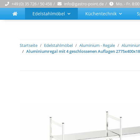
+49 (0) 35 726 / 50 458
info@gastro-point.de
Mo. - Fr. 8:00
Edelstahlmöbel
Küchentechnik
S
Startseite
Edelstahlmöbel
Aluminium - Regale
Aluminium
Aluminiumregal mit 4 geschlossenen Auflagen 2775x400x