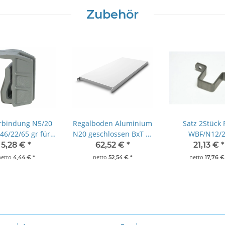
Zubehör
rbindung N5/20
Regalboden Aluminium
Satz 2Stück 
6/22/65 gr für
N20 geschlossen BxT in
WBF/N12/
echrost- und
mm(800 x 400)
Wandbefesti
5,28 €
*
62,52 €
*
21,13 €
*
ossene Auflagen
Norm 12/20 fü
netto
netto
netto
4,44 €
*
52,54 €
*
17,76 
25x25 mm Edel