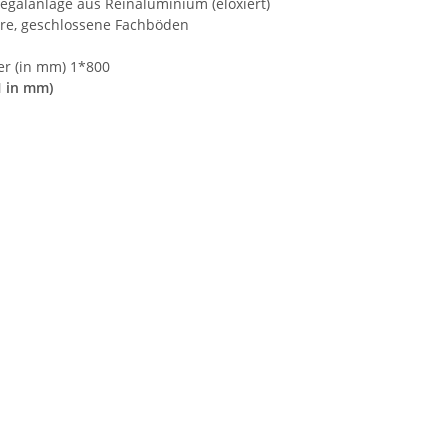
galanlage aus Reinaluminium (eloxiert)
are, geschlossene Fachböden
der (in mm) 1*800
H in mm)