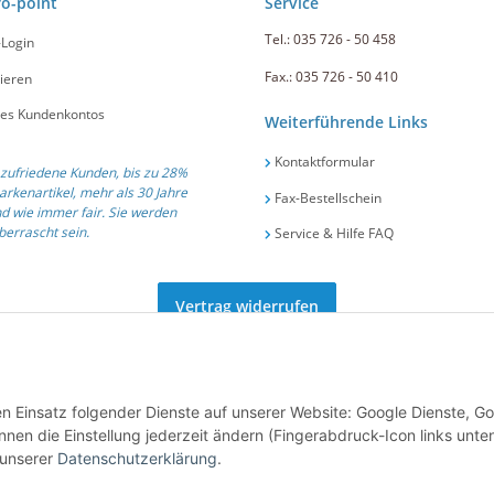
ro-point
Service
Tel.: 035 726 - 50 458
-Login
Fax.: 035 726 - 50 410
ieren
nes Kundenkontos
Weiterführende Links
Kontaktformular
zufriedene Kunden, bis zu 28%
arkenartikel, mehr als 30 Jahre
Fax-Bestellschein
d wie immer fair. Sie werden
errascht sein.
Service & Hilfe FAQ
Vertrag widerrufen
ät und Service seit 1991 .::. Tel.: +49 (0) 35 726 / 50 458 .::. E-Mail:
info@gastro-po
den Einsatz folgender Dienste auf unserer Website: Google Dienste, G
nen die Einstellung jederzeit ändern (Fingerabdruck-Icon links unten
 unserer
Datenschutzerklärung
.