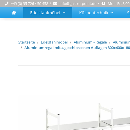
+49 (0) 35 726 / 50 458
info@gastro-point.de
Mo. - Fr. 8:00
Edelstahlmöbel
Küchentechnik
S
Startseite
Edelstahlmöbel
Aluminium - Regale
Aluminium
Aluminiumregal mit 4 geschlossenen Auflagen 800x400x1