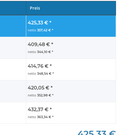
Preis
425,33 €
*
netto
357,42 €
*
409,48 €
*
netto
344,10 €
*
414,76 €
*
netto
348,54 €
*
420,05 €
*
netto
352,98 €
*
432,37 €
*
netto
363,34 €
*
425,33 €