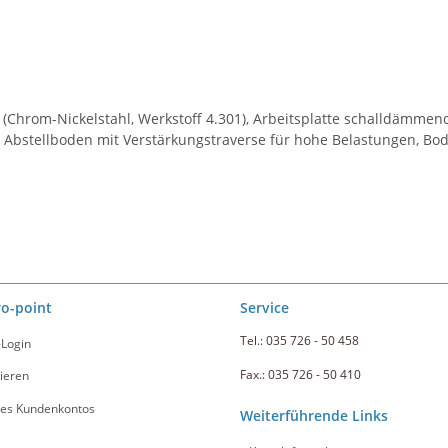
0 (Chrom-Nickelstahl, Werkstoff 4.301), Arbeitsplatte schalldämme
 Abstellboden mit Verstärkungstraverse für hohe Belastungen, Bod
ro-point
Service
Tel.: 035 726 - 50 458
-Login
Fax.: 035 726 - 50 410
ieren
nes Kundenkontos
Weiterführende Links