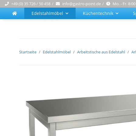
+49 (0) 35 726 / 50 458
info@gastro-point.de
Mo. - Fr. 8:00
Edelstahlmöbel
Küchentechnik
S
Startseite
Edelstahlmöbel
Arbeitstische aus Edelstahl
Ar