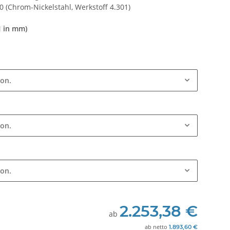
 (Chrom-Nickelstahl, Werkstoff 4.301)
H in mm)
ion.
ion.
ion.
2.253,38 €
ab
ab
netto
1.893,60 €