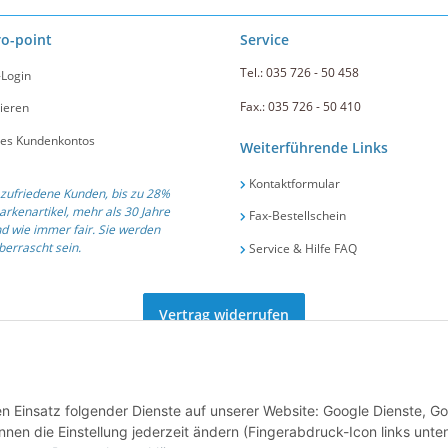
ro-point
Service
Tel.: 035 726 - 50 458
-Login
Fax.: 035 726 - 50 410
ieren
nes Kundenkontos
Weiterführende Links
Kontaktformular
zufriedene Kunden, bis zu 28%
arkenartikel, mehr als 30 Jahre
Fax-Bestellschein
d wie immer fair. Sie werden
errascht sein.
Service & Hilfe FAQ
Vertrag widerrufen
ät und Service seit 1991 .::. Tel.: +49 (0) 35 726 / 50 458 .::. E-Mail:
info@gastro-po
den Einsatz folgender Dienste auf unserer Website: Google Dienste, G
nen die Einstellung jederzeit ändern (Fingerabdruck-Icon links unten