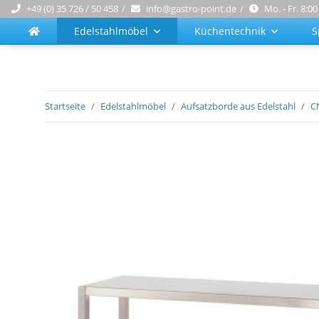
+49 (0) 35 726 / 50 458
info@gastro-point.de
Mo. - Fr. 8:00
Edelstahlmöbel
Küchentechnik
S
Startseite
Edelstahlmöbel
Aufsatzborde aus Edelstahl
C