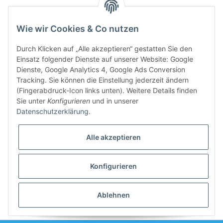
Fax.: 035 726 - 50 410
Wie wir Cookies & Co nutzen
Weiterführende Links
Durch Klicken auf „Alle akzeptieren“ gestatten Sie den
Zahlungsarten
Einsatz folgender Dienste auf unserer Website: Google
Dienste, Google Analytics 4, Google Ads Conversion
Rechnung
Tracking. Sie können die Einstellung jederzeit ändern
PayPal
(Fingerabdruck-Icon links unten). Weitere Details finden
Amazon Payment
Sie unter
Konfigurieren
und in unserer
Vorkasse
Datenschutzerklärung
.
Überweisung
Alle akzeptieren
Übersicht der Zahlarten
Vertrag widerrufen
Konfigurieren
Qualität und Service seit 1991 .::. Tel.: +49 (0) 35 726 / 50 458 .::. E-Mail:
Ablehnen
info@gastro-point.de