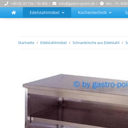
+49 (0) 35 726 / 50 458
info@gastro-point.de
Mo. - Fr. 8:00
Edelstahlmöbel
Küchentechnik
S
Startseite
Edelstahlmöbel
Schranktische aus Edelstahl
S