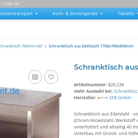
 - 17:00 Uhr
peisentransport
Koch- & Serviergeräte
Tabletts
chranktisch 700mm tief
Schranktisch aus Edelstahl 1700x700x850mm
Schranktisch au
Artikelnummer:
820.236
mehr Auswahl bei:
Schranktis
Hersteller:
SFB GmbH
Schranktisch aus Edelstahl - s
(Chrom-Nickelstahl, Werkstoff
unterfüttert und allseitig 40
Unterbau mit Grund- und höhen