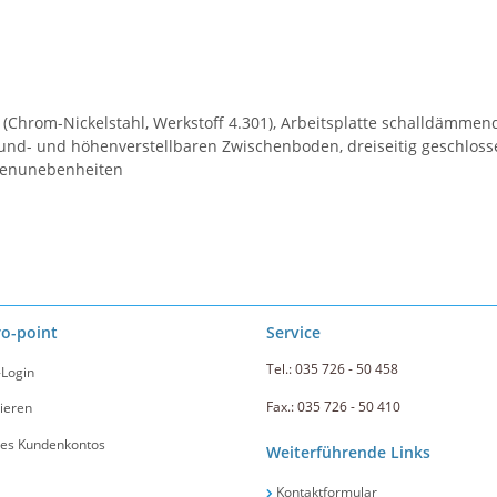
0 (Chrom-Nickelstahl, Werkstoff 4.301), Arbeitsplatte schalldämme
nd- und höhenverstellbaren Zwischenboden, dreiseitig geschlossen
odenunebenheiten
ro-point
Service
Tel.: 035 726 - 50 458
-Login
Fax.: 035 726 - 50 410
ieren
nes Kundenkontos
Weiterführende Links
Kontaktformular