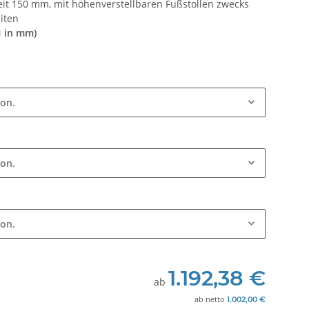
heit 150 mm, mit höhenverstellbaren Fußstollen zwecks
iten
H in mm)
ion.
ion.
ion.
1.192,38 €
ab
ab
netto
1.002,00 €