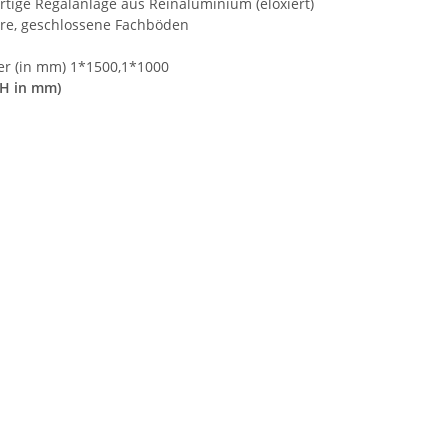
tige Regalanlage aus Reinaluminium (eloxiert)
are, geschlossene Fachböden
der (in mm) 1*1500,1*1000
xH in mm)