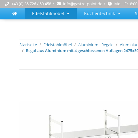
+49 (0) 35 726 / 50 458
info@gastro-point.de
Mo. - Fr. 8:00
Edelstahlmöbel
Küchentechnik
S
Startseite
Edelstahlmöbel
Aluminium - Regale
Aluminium
Regal aus Aluminium mit 4 geschlossenen Auflagen 2475