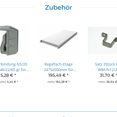
Zubehör
rbindung N5/20
Regalfach-Etage
Satz 3Stück 
6/22/65 gr für
2475x500mm für
WBF/N12/
echrost- und
Aluminium-Regal mit
Wandbefesti
5,28 €
*
195,49 €
*
31,70 €
ossene Auflagen
geschlossenen
Norm 12/20 fü
netto
netto
netto
4,44 €
*
164,28 €
*
26,64 
Regalböden
25x25 mm Edel