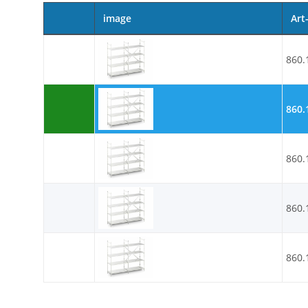
image
Art
860.
860.
860.
860.
860.