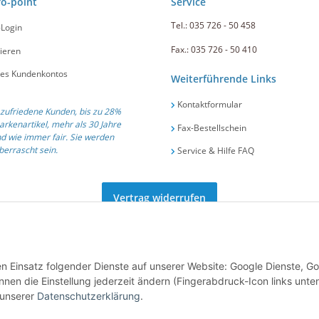
ro-point
Service
Tel.: 035 726 - 50 458
-Login
Fax.: 035 726 - 50 410
ieren
nes Kundenkontos
Weiterführende Links
Kontaktformular
zufriedene Kunden, bis zu 28%
arkenartikel, mehr als 30 Jahre
Fax-Bestellschein
d wie immer fair. Sie werden
errascht sein.
Service & Hilfe FAQ
Vertrag widerrufen
ät und Service seit 1991 .::. Tel.: +49 (0) 35 726 / 50 458 .::. E-Mail:
info@gastro-po
den Einsatz folgender Dienste auf unserer Website: Google Dienste, G
nen die Einstellung jederzeit ändern (Fingerabdruck-Icon links unten
 unserer
Datenschutzerklärung
.