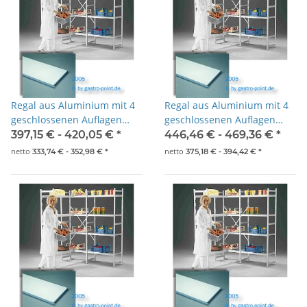
Regal aus Aluminium mit 4
Regal aus Aluminium mit 4
geschlossenen Auflagen
geschlossenen Auflagen
600x500x1800mm
800x500x1800mm
397,15 € -
420,05 €
*
446,46 € -
469,36 €
*
netto
netto
333,74 € -
352,98 €
*
375,18 € -
394,42 €
*