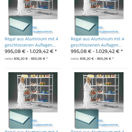
Regal aus Aluminium mit 4
Regal aus Aluminium mit 4
geschlossenen Auflagen
geschlossenen Auflagen
2275x500x1800mm
2375x500x1800mm
995,08 € -
1.029,42 €
*
995,08 € -
1.029,42 €
*
netto
netto
836,20 € -
865,06 €
*
836,20 € -
865,06 €
*
Regal aus Aluminium mit 4
Regal aus Aluminium mit 4