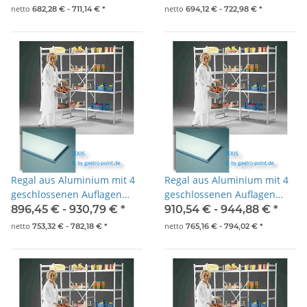
netto
netto
682,28 € -
711,14 €
*
694,12 € -
722,98 €
*
Regal aus Aluminium mit 4
Regal aus Aluminium mit 4
geschlossenen Auflagen
geschlossenen Auflagen
2075x500x1800mm
2175x500x1800mm
896,45 € -
930,79 €
*
910,54 € -
944,88 €
*
netto
netto
753,32 € -
782,18 €
*
765,16 € -
794,02 €
*