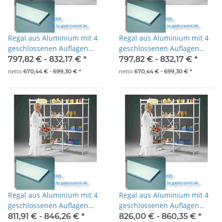
Regal aus Aluminium mit 4
Regal aus Aluminium mit 4
geschlossenen Auflagen
geschlossenen Auflagen
1675x500x1800mm
1775x500x1800mm
797,82 € -
832,17 €
*
797,82 € -
832,17 €
*
netto
netto
670,44 € -
699,30 €
*
670,44 € -
699,30 €
*
Regal aus Aluminium mit 4
Regal aus Aluminium mit 4
geschlossenen Auflagen
geschlossenen Auflagen
1875x500x1800mm
1975x500x1800mm
811,91 € -
846,26 €
*
826,00 € -
860,35 €
*