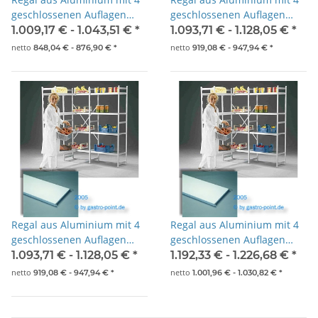
geschlossenen Auflagen
geschlossenen Auflagen
2475x500x1800mm
2575x500x1800mm
1.009,17 € -
1.043,51 €
*
1.093,71 € -
1.128,05 €
*
netto
netto
848,04 € -
876,90 €
*
919,08 € -
947,94 €
*
Regal aus Aluminium mit 4
Regal aus Aluminium mit 4
geschlossenen Auflagen
geschlossenen Auflagen
2675x500x1800mm
2775x500x1800mm
1.093,71 € -
1.128,05 €
*
1.192,33 € -
1.226,68 €
*
netto
netto
919,08 € -
947,94 €
*
1.001,96 € -
1.030,82 €
*