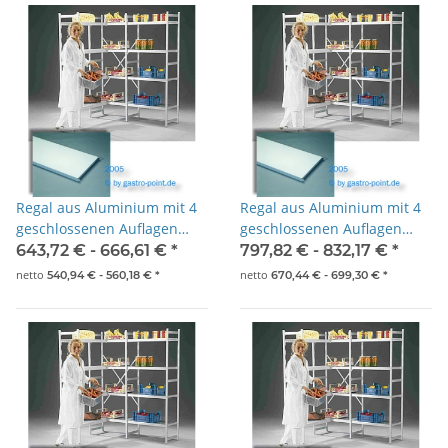
Regal aus Aluminium mit 4
Regal aus Aluminium mit 4
geschlossenen Auflagen
geschlossenen Auflagen
1500x500x1800mm
1575x500x1800mm
643,72 € -
666,61 €
*
797,82 € -
832,17 €
*
netto
netto
540,94 € -
560,18 €
*
670,44 € -
699,30 €
*