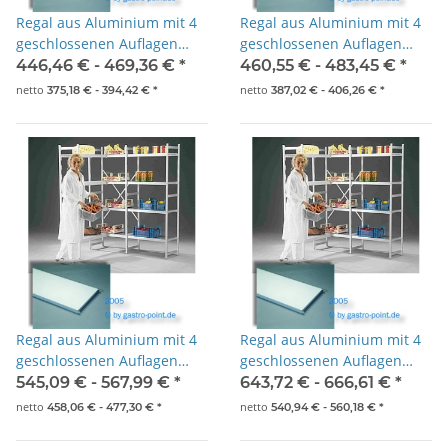
Regal aus Aluminium mit 4
Regal aus Aluminium mit 4
geschlossenen Auflagen
geschlossenen Auflagen
900x500x1800mm
1000x500x1800mm
446,46 € -
469,36 €
*
460,55 € -
483,45 €
*
netto
netto
375,18 € -
394,42 €
*
387,02 € -
406,26 €
*
Regal aus Aluminium mit 4
Regal aus Aluminium mit 4
geschlossenen Auflagen
geschlossenen Auflagen
1200x500x1800mm
1400x500x1800mm
545,09 € -
567,99 €
*
643,72 € -
666,61 €
*
netto
netto
458,06 € -
477,30 €
*
540,94 € -
560,18 €
*