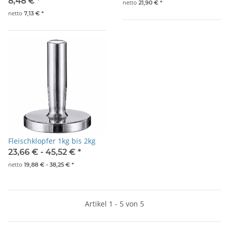
8,48 €
*
netto
21,90 €
*
netto
7,13 €
*
Fleischklopfer 1kg bis 2kg
23,66 € -
45,52 €
*
netto
19,88 € -
38,25 €
*
Artikel 1 - 5 von 5