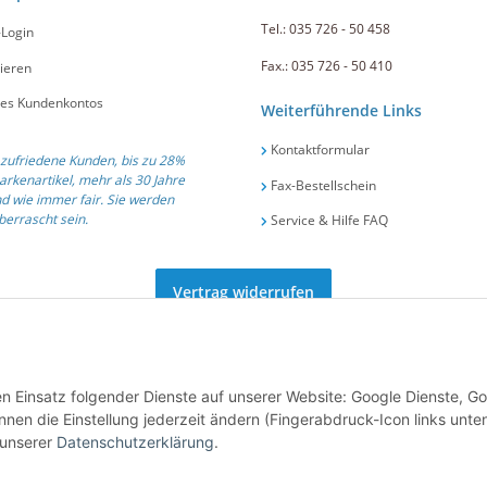
Tel.: 035 726 - 50 458
-Login
Fax.: 035 726 - 50 410
ieren
nes Kundenkontos
Weiterführende Links
Kontaktformular
zufriedene Kunden, bis zu 28%
arkenartikel, mehr als 30 Jahre
Fax-Bestellschein
d wie immer fair. Sie werden
errascht sein.
Service & Hilfe FAQ
Vertrag widerrufen
ät und Service seit 1991 .::. Tel.: +49 (0) 35 726 / 50 458 .::. E-Mail:
info@gastro-po
den Einsatz folgender Dienste auf unserer Website: Google Dienste, G
nen die Einstellung jederzeit ändern (Fingerabdruck-Icon links unten
 unserer
Datenschutzerklärung
.