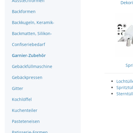
Ausstechformen
Dekor
Backformen
Backkugeln, Keramik-
Backmatten, Silikon-
Confiseriebedarf
Garnier-Zubehör
Spr
Gebäckfüllmaschine
Gebäckpressen
Lochtüll
Spritztü
Gitter
Sterntül
Kochlöffel
Kuchenteiler
Pasteteneisen
Patisserie-Formen