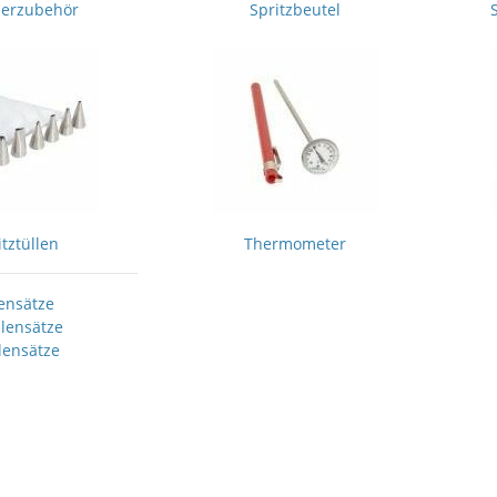
ierzubehör
Spritzbeutel
itztüllen
Thermometer
ensätze
llensätze
lensätze