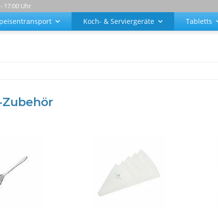
 - 17:00 Uhr
peisentransport
Koch- & Serviergeräte
Tabletts
-Zubehör