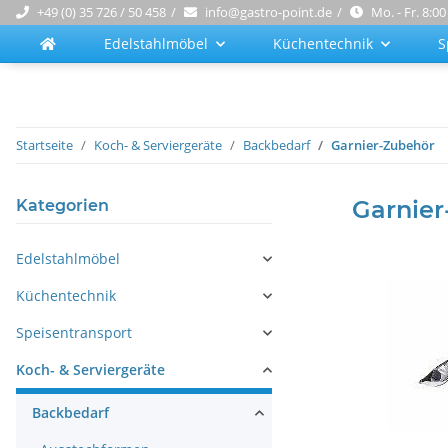
+49 (0) 35 726 / 50 458
info@gastro-point.de
Mo. - Fr. 8:00
Edelstahlmöbel
Küchentechnik
S
Startseite
Koch- & Serviergeräte
Backbedarf
Garnier-Zubehör
Garnier
Kategorien
Edelstahlmöbel
Küchentechnik
Speisentransport
Koch- & Serviergeräte
Backbedarf