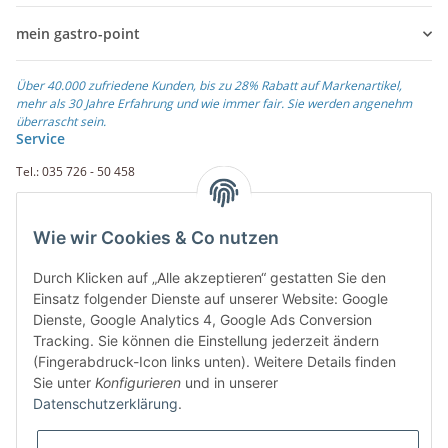
mein gastro-point
Über 40.000 zufriedene Kunden, bis zu 28% Rabatt auf Markenartikel,
mehr als 30 Jahre Erfahrung und wie immer fair. Sie werden angenehm
überrascht sein.
Service
Tel.: 035 726 - 50 458
Fax.: 035 726 - 50 410
Wie wir Cookies & Co nutzen
Weiterführende Links
Durch Klicken auf „Alle akzeptieren“ gestatten Sie den
Zahlungsarten
Einsatz folgender Dienste auf unserer Website: Google
Dienste, Google Analytics 4, Google Ads Conversion
Rechnung
Tracking. Sie können die Einstellung jederzeit ändern
PayPal
(Fingerabdruck-Icon links unten). Weitere Details finden
Amazon Payment
Sie unter
Konfigurieren
und in unserer
Vorkasse
Datenschutzerklärung
.
Überweisung