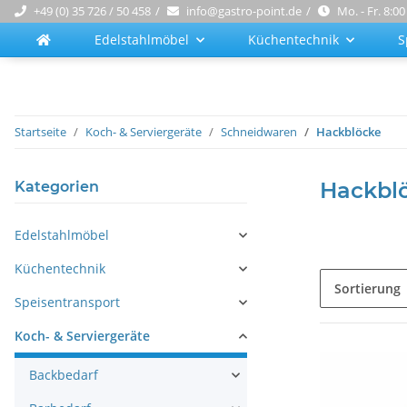
+49 (0) 35 726 / 50 458
info@gastro-point.de
Mo. - Fr. 8:00
Edelstahlmöbel
Küchentechnik
S
Startseite
Koch- & Serviergeräte
Schneidwaren
Hackblöcke
Hackbl
Kategorien
Edelstahlmöbel
Küchentechnik
Sortierung
Speisentransport
Koch- & Serviergeräte
Backbedarf