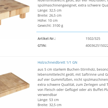
lebensmittelecht geölt, auf vier Holzfüßen, 
spülmaschinengeeignet, extra schwere Qual
Länge: 32,5 cm
Breite: 26,5 cm
Höhe: 10 cm
Gewicht: 3100 g
Artikel-Nr.:
1502/325
GTIN:
40036251502
Holzschneidbrett 1/1 GN
aus 5 cm starkem Buchen-Stirnholz, besond
lebensmittelecht geölt, mit Saftrinne und G
auf vier Gummifüßen, nicht spülmaschinen
extra schwere Qualität, zum Zerlegen und 
von Fleisch oder Geflügel oder als Buffet-Pl
verwendbar
Länge: 53 cm
Breite: 32,5 cm