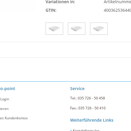
Variationen in:
Artikelnumm
GTIN:
40036253644
ro-point
Service
Tel.: 035 726 - 50 458
-Login
Fax.: 035 726 - 50 410
ieren
nes Kundenkontos
Weiterführende Links
Kontaktformular