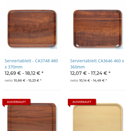
Serviertablett - CA3748 480
Serviertablett CA3646 460 x
x 370mm
360mm
12,69 € -
18,12 €
*
12,07 € -
17,24 €
*
netto
netto
10,66 € -
15,23 €
*
10,14 € -
14,49 €
*
AUSVERKAUFT
AUSVERKAUFT