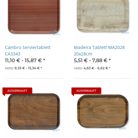
Cambro Serviertablett
Madeira Tablett MA2028
CA3343
20x28cm
11,10 € -
15,87 €
*
5,51 € -
7,88 €
*
netto
netto
9,33 € -
13,34 €
*
4,63 € -
6,62 €
*
AUSVERKAUFT
AUSVERKAUFT