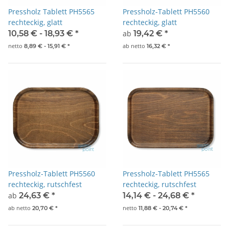
Pressholz Tablett PH5565
Pressholz-Tablett PH5560
rechteckig, glatt
rechteckig, glatt
10,58 € -
18,93 €
*
ab
19,42 €
*
netto
ab
netto
8,89 € -
15,91 €
*
16,32 €
*
Pressholz-Tablett PH5560
Pressholz-Tablett PH5565
rechteckig, rutschfest
rechteckig, rutschfest
ab
24,63 €
*
14,14 € -
24,68 €
*
ab
netto
netto
20,70 €
*
11,88 € -
20,74 €
*