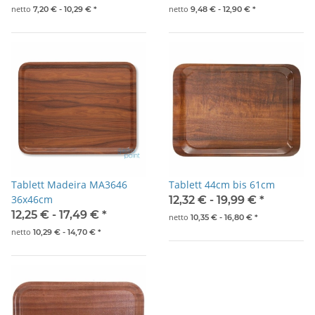
netto
netto
7,20 € -
10,29 €
*
9,48 € -
12,90 €
*
Tablett Madeira MA3646
Tablett 44cm bis 61cm
36x46cm
12,32 € -
19,99 €
*
12,25 € -
17,49 €
*
netto
10,35 € -
16,80 €
*
netto
10,29 € -
14,70 €
*