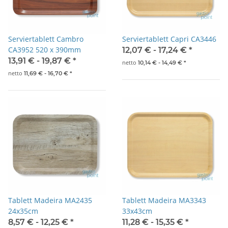
Serviertablett Cambro
Serviertablett Capri CA3446
CA3952 520 x 390mm
12,07 € -
17,24 €
*
13,91 € -
19,87 €
*
netto
10,14 € -
14,49 €
*
netto
11,69 € -
16,70 €
*
Tablett Madeira MA2435
Tablett Madeira MA3343
24x35cm
33x43cm
8,57 € -
12,25 €
*
11,28 € -
15,35 €
*