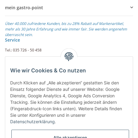
mein gastro-point
Über 40.000 zufriedene Kunden, bis zu 28% Rabatt auf Markenartikel,
mehr als 30 Jahre Erfahrung und wie immer fair. Sie werden angenehm
überrascht sein.
Service
Tel.: 035 726 - 50 458
Fax.: 035 726 - 50 410
Wie wir Cookies & Co nutzen
Weiterführende Links
Durch Klicken auf „Alle akzeptieren“ gestatten Sie den
Zahlungsarten
Einsatz folgender Dienste auf unserer Website: Google
Dienste, Google Analytics 4, Google Ads Conversion
Rechnung
Tracking. Sie können die Einstellung jederzeit ändern
PayPal
(Fingerabdruck-Icon links unten). Weitere Details finden
Amazon Payment
Sie unter
Konfigurieren
und in unserer
Vorkasse
Datenschutzerklärung
.
Überweisung
Alle akzeptieren