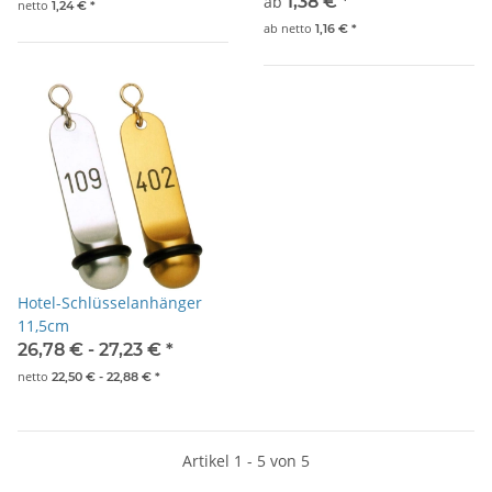
ab
1,38 €
*
netto
1,24 €
*
ab
netto
1,16 €
*
Hotel-Schlüsselanhänger
11,5cm
26,78 € -
27,23 €
*
netto
22,50 € -
22,88 €
*
Artikel 1 - 5 von 5