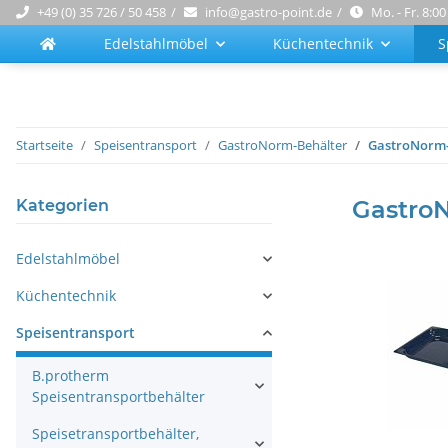
+49 (0) 35 726 / 50 458
info@gastro-point.de
Mo. - Fr. 8:00
Edelstahlmöbel
Küchentechnik
S
Startseite
Speisentransport
GastroNorm-Behälter
GastroNorm-B
GastroN
Kategorien
Edelstahlmöbel
Küchentechnik
Speisentransport
B.protherm
Speisentransportbehälter
Speisetransportbehälter,