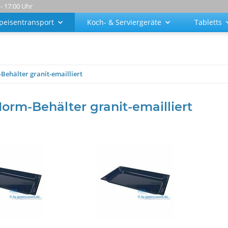
 - 17:00 Uhr
peisentransport
Koch- & Serviergeräte
Tabletts
ehälter granit-emailliert
orm-Behälter granit-emailliert