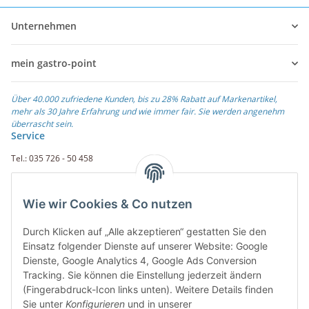
Unternehmen
mein gastro-point
Über 40.000 zufriedene Kunden, bis zu 28% Rabatt auf Markenartikel,
mehr als 30 Jahre Erfahrung und wie immer fair. Sie werden angenehm
überrascht sein.
Service
Tel.: 035 726 - 50 458
Fax.: 035 726 - 50 410
Wie wir Cookies & Co nutzen
Weiterführende Links
Durch Klicken auf „Alle akzeptieren“ gestatten Sie den
Zahlungsarten
Einsatz folgender Dienste auf unserer Website: Google
Dienste, Google Analytics 4, Google Ads Conversion
Rechnung
Tracking. Sie können die Einstellung jederzeit ändern
PayPal
(Fingerabdruck-Icon links unten). Weitere Details finden
Amazon Payment
Sie unter
Konfigurieren
und in unserer