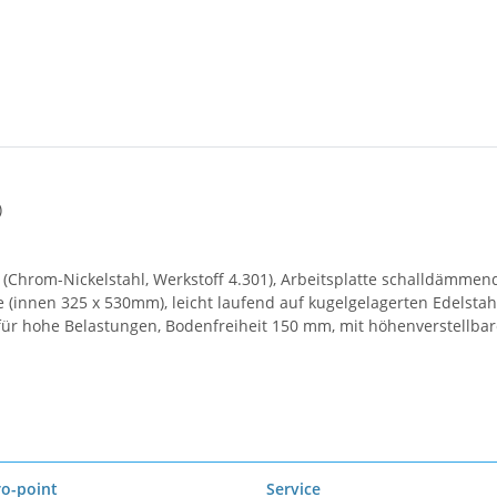
)
0 (Chrom-Nickelstahl, Werkstoff 4.301), Arbeitsplatte schalldämme
(innen 325 x 530mm), leicht laufend auf kugelgelagerten Edelstah
 für hohe Belastungen, Bodenfreiheit 150 mm, mit höhenverstellb
ro-point
Service