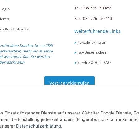
Tel.: 035 726 - 50 458
-Login
Fax.: 035 726 - 50 410
ieren
nes Kundenkontos
Weiterführende Links
Kontaktformular
zufriedene Kunden, bis zu 28%
arkenartikel, mehr als 30 Jahre
Fax-Bestellschein
d wie immer fair. Sie werden
errascht sein.
Service & Hilfe FAQ
Vertrag widerrufen
ät und Service seit 1991 .::. Tel.: +49 (0) 35 726 / 50 458 .::. E-Mail:
info@gastro-po
den Einsatz folgender Dienste auf unserer Website: Google Dienste, G
nen die Einstellung jederzeit ändern (Fingerabdruck-Icon links unten
 unserer
Datenschutzerklärung
.