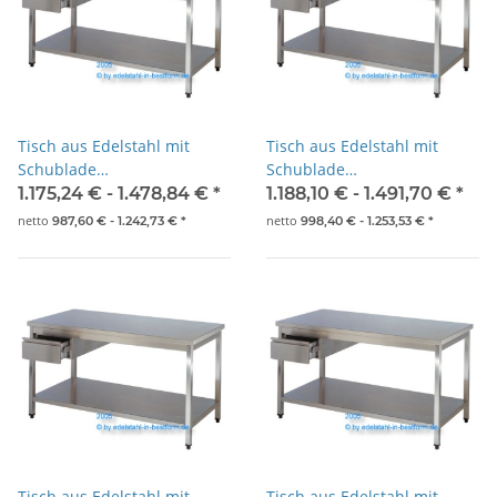
Tisch aus Edelstahl mit
Tisch aus Edelstahl mit
Schublade
Schublade
1800x700x850mm
1900x700x850mm
1.175,24 € -
1.478,84 €
*
1.188,10 € -
1.491,70 €
*
netto
netto
987,60 € -
1.242,73 €
*
998,40 € -
1.253,53 €
*
Tisch aus Edelstahl mit
Tisch aus Edelstahl mit