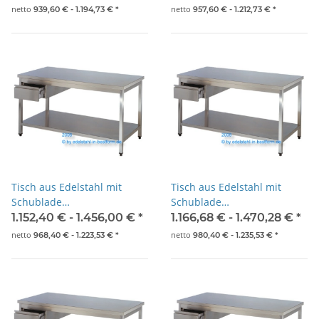
netto
netto
939,60 € -
1.194,73 €
*
957,60 € -
1.212,73 €
*
Tisch aus Edelstahl mit
Tisch aus Edelstahl mit
Schublade
Schublade
1600x700x850mm
1700x700x850mm
1.152,40 € -
1.456,00 €
*
1.166,68 € -
1.470,28 €
*
netto
netto
968,40 € -
1.223,53 €
*
980,40 € -
1.235,53 €
*