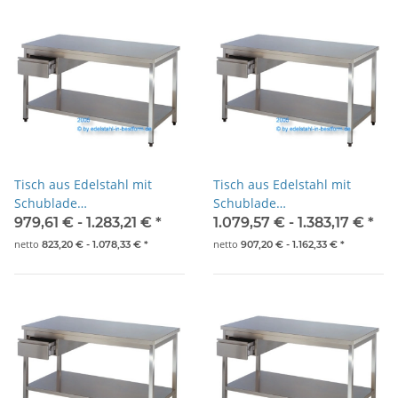
Tisch aus Edelstahl mit
Tisch aus Edelstahl mit
Schublade
Schublade
1000x700x850mm
1100x700x850mm
979,61 € -
1.283,21 €
*
1.079,57 € -
1.383,17 €
*
netto
netto
823,20 € -
1.078,33 €
*
907,20 € -
1.162,33 €
*