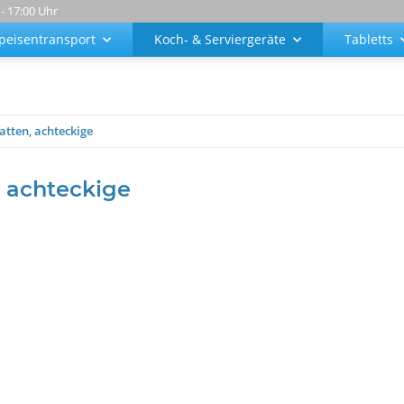
 - 17:00 Uhr
peisentransport
Koch- & Serviergeräte
Tabletts
atten, achteckige
, achteckige