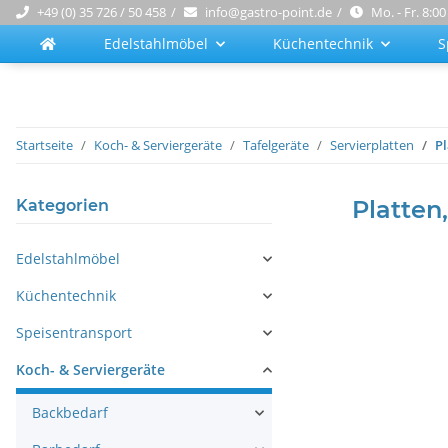
+49 (0) 35 726 / 50 458
info@gastro-point.de
Mo. - Fr. 8:00
Edelstahlmöbel
Küchentechnik
S
Startseite
Koch- & Serviergeräte
Tafelgeräte
Servierplatten
Pl
Platten
Kategorien
Edelstahlmöbel
Küchentechnik
Speisentransport
Koch- & Serviergeräte
Backbedarf