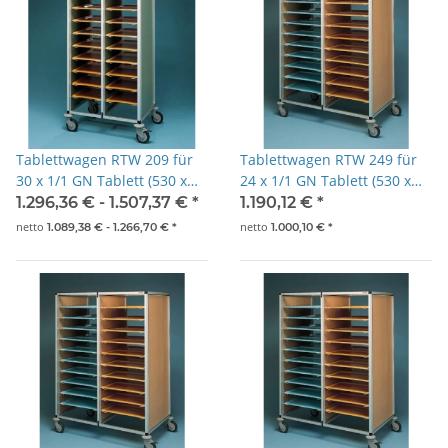
Tablettwagen RTW 209 für
Tablettwagen RTW 249 für
30 x 1/1 GN Tablett (530 x
24 x 1/1 GN Tablett (530 x
325mm)
325mm)
1.296,36 € -
1.507,37 €
*
1.190,12 €
*
netto
netto
1.089,38 € -
1.266,70 €
*
1.000,10 €
*