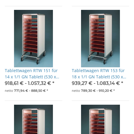
Tablettwagen RTW 151 für
Tablettwagen RTW 153 für
14 x 1/1 GN Tablett (530 x
18 x 1/1 GN Tablett (530 x
325mm)
325mm)
918,61 € -
1.057,32 €
*
939,27 € -
1.083,14 €
*
netto
netto
771,94 € -
888,50 €
*
789,30 € -
910,20 €
*