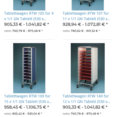
Tablettwagen RTW 105 für 9
Tablettwagen RTW 107 für
x 1/1 GN Tablett (530 x
11 x 1/1 GN Tablett (530 x
325mm)
325mm)
905,33 € -
1.041,82 €
*
928,94 € -
1.072,81 €
*
netto
netto
760,78 € -
875,48 €
*
780,62 € -
901,52 €
*
Tablettwagen RTW 109 für
Tablettwagen RTW 149 für
15 x 1/1 GN Tablett (530 x
12 x 1/1 GN Tablett (530 x
325mm)
325mm)
958,45 € -
1.106,75 €
*
905,33 € -
1.041,82 €
*
netto
netto
805,42 € -
930,04 €
*
760,78 € -
875,48 €
*