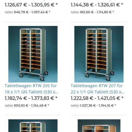
325mm)
325mm)
1.126,67 € -
1.305,95 €
*
1.144,38 € -
1.326,61 €
*
netto
netto
946,78 € -
1.097,44 €
*
961,66 € -
1.114,80 €
*
Tablettwagen RTW 205 für
Tablettwagen RTW 207 für
18 x 1/1 GN Tablett (530 x
22 x 1/1 GN Tablett (530 x
325mm)
325mm)
1.182,74 € -
1.373,83 €
*
1.222,58 € -
1.421,05 €
*
netto
netto
993,90 € -
1.154,48 €
*
1.027,38 € -
1.194,16 €
*