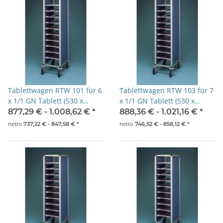
Tablettwagen RTW 101 für 6
Tablettwagen RTW 103 für 7
x 1/1 GN Tablett (530 x
x 1/1 GN Tablett (530 x
325mm)
325mm)
877,29 € -
1.008,62 €
*
888,36 € -
1.021,16 €
*
netto
netto
737,22 € -
847,58 €
*
746,52 € -
858,12 €
*