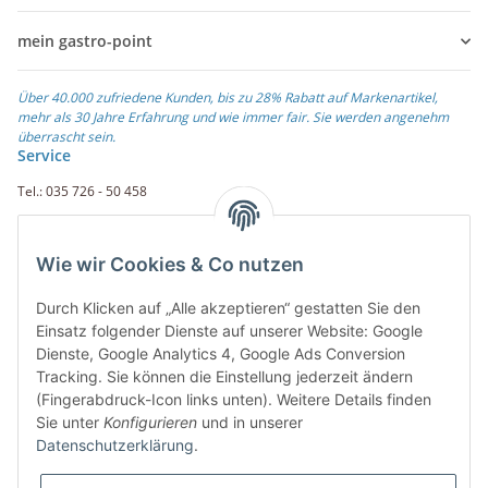
mein gastro-point
Über 40.000 zufriedene Kunden, bis zu 28% Rabatt auf Markenartikel,
mehr als 30 Jahre Erfahrung und wie immer fair. Sie werden angenehm
überrascht sein.
Service
Tel.: 035 726 - 50 458
Fax.: 035 726 - 50 410
Wie wir Cookies & Co nutzen
Weiterführende Links
Durch Klicken auf „Alle akzeptieren“ gestatten Sie den
Zahlungsarten
Einsatz folgender Dienste auf unserer Website: Google
Dienste, Google Analytics 4, Google Ads Conversion
Rechnung
Tracking. Sie können die Einstellung jederzeit ändern
PayPal
(Fingerabdruck-Icon links unten). Weitere Details finden
Amazon Payment
Sie unter
Konfigurieren
und in unserer
Vorkasse
Datenschutzerklärung
.
Überweisung